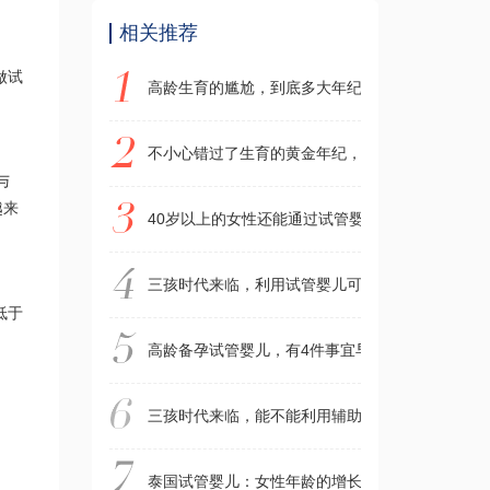
相关推荐
做试
高龄生育的尴尬，到底多大年纪才不能生育？如何
不小心错过了生育的黄金年纪，高龄女性还有机会
与
越来
40岁以上的女性还能通过试管婴儿怀孕吗？河南
三孩时代来临，利用试管婴儿可以一胎搞定三个娃
低于
高龄备孕试管婴儿，有4件事宜早做，2件事不宜做
三孩时代来临，能不能利用辅助生殖一次生双胞胎
泰国试管婴儿：女性年龄的增长会增加试管婴儿的