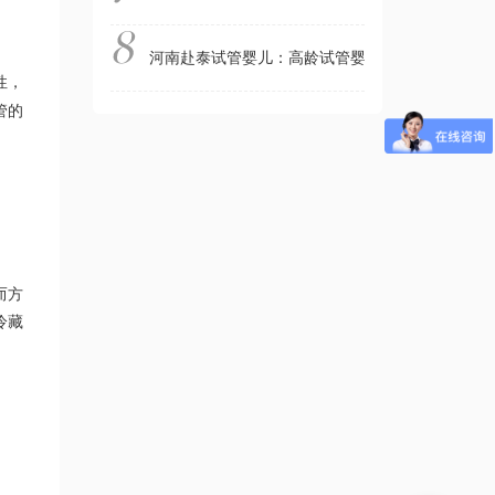
河南赴泰试管婴儿：高龄试管婴儿移植前心态崩了
性，
管的
而方
冷藏