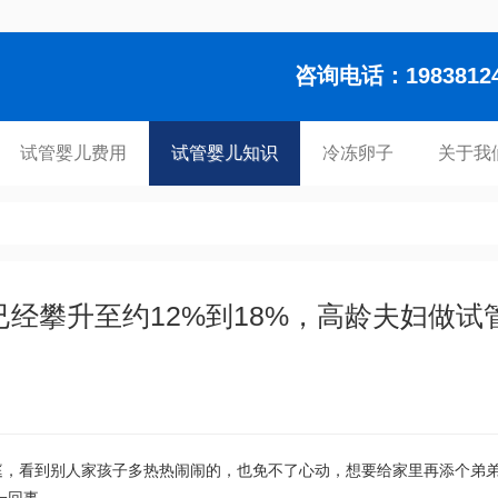
咨询电话：1983812448
试管婴儿费用
试管婴儿知识
冷冻卵子
关于我
经攀升至约12%到18%，高龄夫妇做试
庭，看到别人家孩子多热热闹闹的，也免不了心动，想要给家里再添个弟