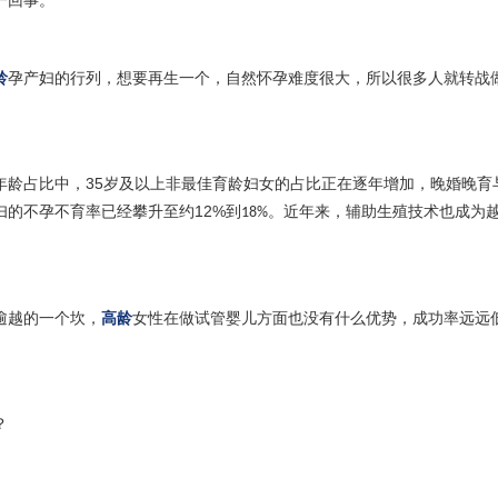
一回事。
龄
孕产妇的行列，想要再生一个，自然怀孕难度很大，所以很多人就转战
35
年龄占比中，
岁及以上非最佳育龄妇女的占比正在逐年增加，晚婚晚育
12%
妇的不孕不育率已经攀升至约
到
。近年来，辅助生殖技术也成为
18%
逾越的一个坎，
高龄
女性在做试管婴儿方面也没有什么优势，成功率远远
？