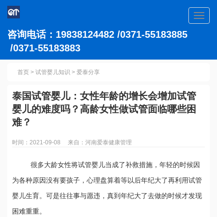
Toggl
navig
咨询电话：19838124482 /0371-55183885
/0371-55183883
首页
>
试管婴儿知识
>
爱泰分享
泰国试管婴儿：女性年龄的增长会增加试管
婴儿的难度吗？高龄女性做试管面临哪些困
难？
时间：2021-09-08 来自：河南爱泰健康管理
很多大龄女性将试管婴儿当成了补救措施，年轻的时候因
为各种原因没有要孩子，心理盘算着等以后年纪大了再利用试管
婴儿生育。可是往往事与愿违，真到年纪大了去做的时候才发现
困难重重。