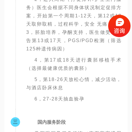
务）医生会根据不同身体状况制定促排方
案，开始第一个周期1-12天，第12或13
天取卵取精，过程科学，安全 无痛
3，胚胎培养，孕酮支持，医生做受精报
告第13或17天，PGS/PGD检测（筛选
125种遗传病因）
4，第17或18天进行囊胚移植手术
（选择最健康优质的囊胚）
5，第18-26天放松心情，减少活动，
与酒店卧床休息
6，27-28天抽血验孕
三
国内服务阶段