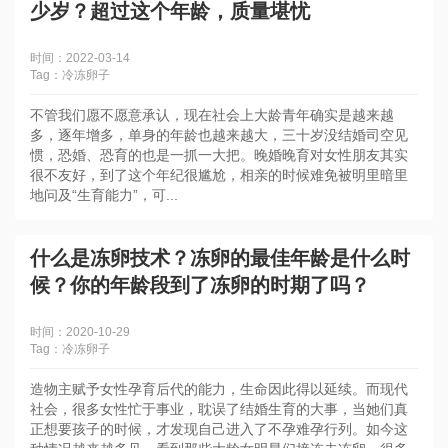
少岁？超过这个年龄，质量堪忧
时间：2022-03-14
Tag：冷冻卵子
不管我们愿不愿意承认，现在社会上大龄青年确实是越来越
多，逐年增多，单身的年龄也越来越大，三十岁没结婚司空见
惯，恐婚、恐育的也是一抓一大把。晚婚晚育对女性朋友其实
很不友好，到了这个年纪很尴尬，相亲的时候难免被明里暗里
地问及“生育能力”，可...
什么是冻卵技术？冻卵的最佳年龄是什么时
候？你的年龄段到了冻卵的时期了吗？
时间：2020-10-29
Tag：冷冻卵子
造物主赋予女性孕育后代的能力，生命因此得以延续。而现代
社会，很多女性忙于事业，耽误了结婚生育的大事，当她们真
正想要孩子的时候，才发现自己进入了不孕难孕行列。如今这