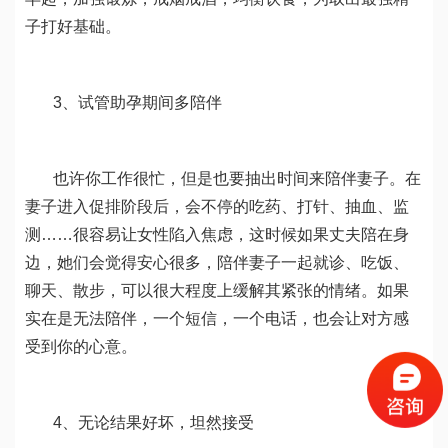
子打好基础。
3、试管助孕期间多陪伴
也许你工作很忙，但是也要抽出时间来陪伴妻子。在
妻子进入促排阶段后，会不停的吃药、打针、抽血、监
测……很容易让女性陷入焦虑，这时候如果丈夫陪在身
边，她们会觉得安心很多，陪伴妻子一起就诊、吃饭、
聊天、散步，可以很大程度上缓解其紧张的情绪。如果
实在是无法陪伴，一个短信，一个电话，也会让对方感
受到你的心意。
4、无论结果好坏，坦然接受