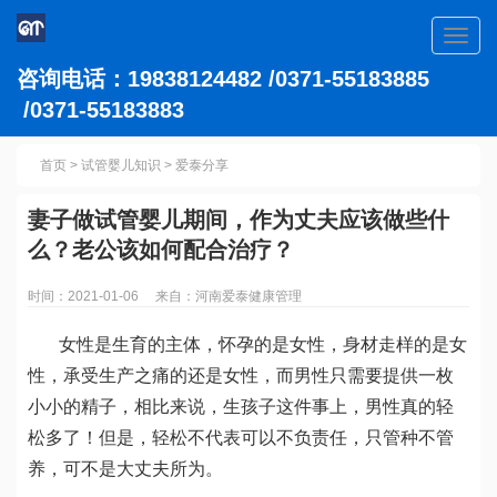
Toggl
navig
咨询电话：19838124482 /0371-55183885
/0371-55183883
首页
>
试管婴儿知识
>
爱泰分享
妻子做试管婴儿期间，作为丈夫应该做些什
么？老公该如何配合治疗？
时间：2021-01-06 来自：河南爱泰健康管理
女性是生育的主体，怀孕的是女性，身材走样的是女
性，承受生产之痛的还是女性，而男性只需要提供一枚
小小的精子，相比来说，生孩子这件事上，男性真的轻
松多了！但是，轻松不代表可以不负责任，只管种不管
养，可不是大丈夫所为。