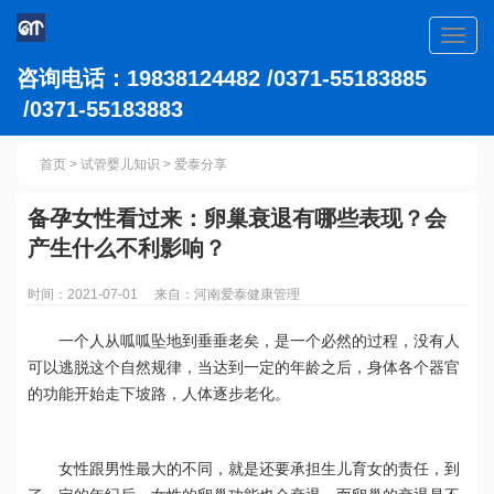
Toggl
navig
咨询电话：19838124482 /0371-55183885
/0371-55183883
首页
>
试管婴儿知识
>
爱泰分享
备孕女性看过来：卵巢衰退有哪些表现？会
产生什么不利影响？
时间：2021-07-01 来自：河南爱泰健康管理
一个人从呱呱坠地到垂垂老矣，是一个必然的过程，没有人
可以逃脱这个自然规律，当达到一定的年龄之后，身体各个器官
的功能开始走下坡路，人体逐步老化。
女性跟男性最大的不同，就是还要承担生儿育女的责任，到