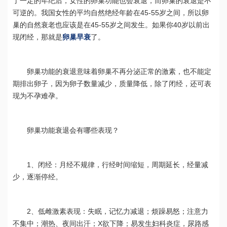
了一定的年纪后，女性的卵巢功能也会衰退，而卵巢的衰退是不
可逆的。我国女性的平均自然绝经年龄在45-55岁之间，所以卵
巢的自然衰老也应该是在45-55岁之间发生。如果你40岁以前出
现闭经，那就是
卵巢早衰
了。
卵巢功能的衰退意味着卵巢不再分泌正常的激素，也不能定
期排出卵子，因为卵子数量减少，质量降低，除了闭经，还可表
现为不孕难孕。
卵巢功能衰退会有哪些表现？
1、闭经：月经不规律，行经时间缩短，周期延长，经量减
少，逐渐停经。
2、低雌激素表现：失眠，记忆力减退；烦躁易怒；注意力
不集中；潮热、夜间出汗；X欲下降；易发生妇科炎症，尿路感