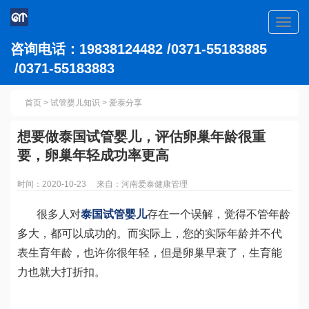
Toggl
navig
咨询电话：19838124482 /0371-55183885
/0371-55183883
首页
>
试管婴儿知识
>
爱泰分享
想要做泰国试管婴儿，评估卵巢年龄很重
要，卵巢年轻成功率更高
时间：2020-10-23 来自：河南爱泰健康管理
很多人对
泰国试管婴儿
存在一个误解，觉得不管年龄
多大，都可以成功的。而实际上，您的实际年龄并不代
表生育年龄，也许你很年轻，但是卵巢早衰了，生育能
力也就大打折扣。