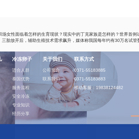
职场女性面临着怎样的生育现状？现实中的丁克家族是怎样的？世界首例
：三胎放开后，辅助生殖技术需求飙升，媒体称我国每年约有30万名试管
儿
冷冻卵子
关于我们
联系方式
适合人群
公司简介
0371-55183885
泰国优势
联系我们
0371-55183883
服务流程
移动客服：19838124482
安全冷冻
专业知识
经历分享