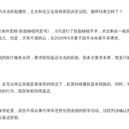
的冷冻胚胎遭拒，丈夫和岳父岳母将医院诉至法院。最终结果怎样了？
署《体外受精-胚胎移植同意书》，8月进行了胚胎移植手术，术后剩余一枚
儿，但是，天有不测风云，在2020年5月妻子因羊水栓塞不幸离世。
院的医疗服务合同，要求医院返还冷冻的胚胎。因多次要求未果，熊某只
，在无法举证其能妥善保管的情况下，处置转移囊胚是有风险的。同时，
俗的行为，医院有权拒绝返还。
保管处置，原告不得从事代孕等违背伦理道德的医学活动。法院判决确认
告返还胚胎。