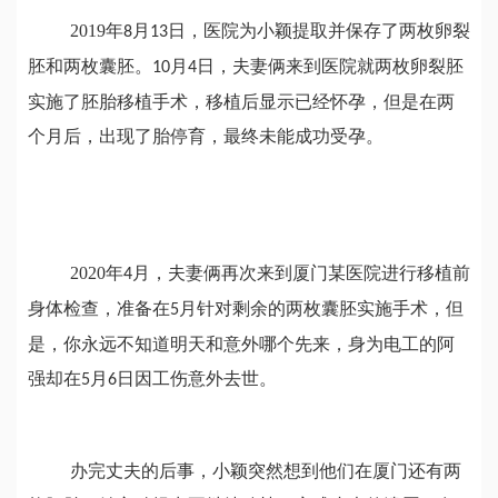
2019年
月
日，医院为小颖提取并保存了两枚卵裂
8
13
胚和两枚囊胚。
月
日，夫妻俩来到医院就两枚卵裂胚
10
4
实施了胚胎移植手术，移植后显示已经怀孕，但是在两
个月后，出现了胎停育，最终未能成功受孕。
2020年
月，夫妻俩再次来到厦门某医院进行移植前
4
身体检查，准备在
月针对剩余的两枚囊胚实施手术，但
5
是，你永远不知道明天和意外哪个先来，身为电工的阿
强却在
月
日因工伤意外去世。
5
6
办完丈夫的后事，小颖突然想到他们在厦门还有两