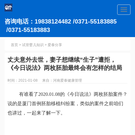
Toggl
navig
咨询电话：19838124482 /0371-55183885
/0371-55183883
首页
>
试管婴儿知识
>
爱泰分享
丈夫意外去世，妻子想继续“生子”遭拒，
《今日说法》两枚胚胎最终会有怎样的结局
时间：2021-01-08 来自：河南爱泰健康管理
有谁看了2020.01.08的《今日说法》两枚胚胎案件？
说的是厦门首例胚胎移植纠纷案，类似的案件之前咱们
也讲过，一起来了解一下。