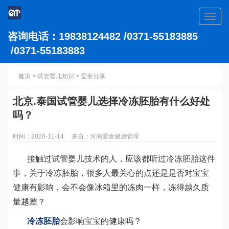
Toggl
navig
咨询电话：19838124482 /0371-55183885
/0371-55183883
首页
>
试管婴儿知识
>
爱泰分享
北京.泰国试管婴儿选择冷冻胚胎有什么好处
吗？
时间：2020-11-14 来自：河南爱泰健康管理
接触过试管婴儿技术的人，应该都听过冷冻胚胎这件
事，关于冷冻胚胎，很多人最关心的点还是是否对宝宝
健康有影响，会不会像冰箱里的冻肉一样，冻得越久质
量越差？
冷冻胚胎
会影响宝宝的健康吗？