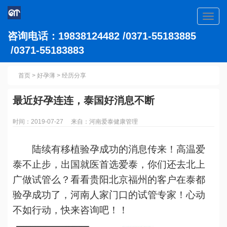
Toggl
navig
咨询电话：19838124482 /0371-55183885
/0371-55183883
首页
>
好孕薄
>
经历分享
最近好孕连连，泰国好消息不断
时间：2019-07-27 来自：河南爱泰健康管理
陆续有移植验孕成功的消息传来！高温爱
泰不止步，出国就医首选爱泰，你们还去北上
广做试管么？看看贵阳北京福州的客户在泰都
验孕成功了，河南人家门口的试管专家！心动
不如行动，快来咨询吧！！