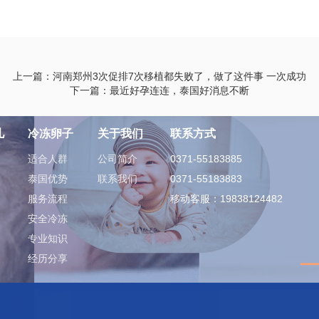
上一篇：河南郑州​3次促排7次移植都失败了，做了这件事 一次成功
下一篇：最近好孕连连，泰国好消息不断
儿
冷冻卵子
关于我们
联系方式
适合人群
公司简介
0371-55183885
泰国优势
联系我们
0371-55183883
服务流程
移动客服：19838124482
安全冷冻
专业知识
经历分享