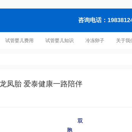
咨询电话：1983812448
试管婴儿费用
试管婴儿知识
冷冻卵子
关于我
龙凤胎 爱泰健康一路陪伴
双
胞