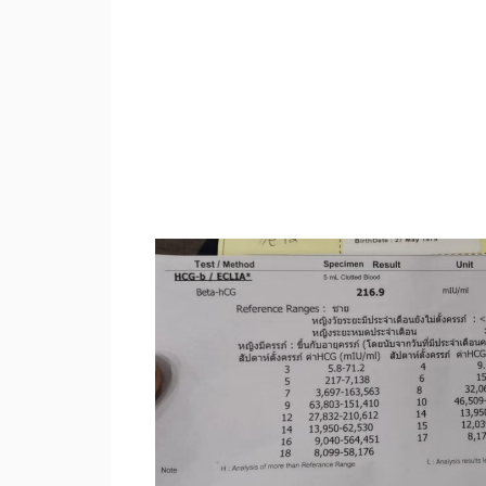
龙凤胎验孕成