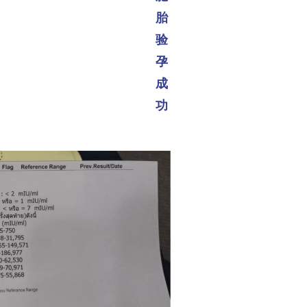
胎
验
孕
成
功
功了！