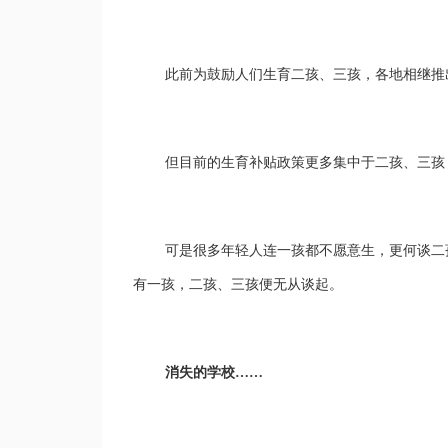
此前
为鼓励人们生育二孩、三孩，各地
相继
推
但
目前的生育补贴
政策
更多集中于二孩、三孩
可是很多年轻人连一孩都不愿意生，更何谈二
有一孩，二孩、三孩
便
无从谈起。
消失的学校
……