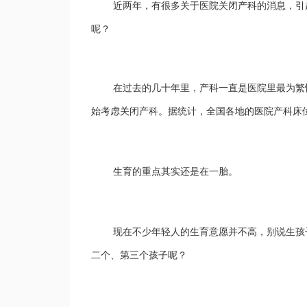
近两年，有很多
关于医院关闭产科的消息
，
引
呢？
在过去的几十年里，产科一直是医院里最为繁
始考虑关闭产科。据统计，全国各地的医院产科床
生育的重点其实还是在一胎。
现在不少年轻人的生育意愿
并
不高，
别说
生孩
二个、第三个孩子
呢
？