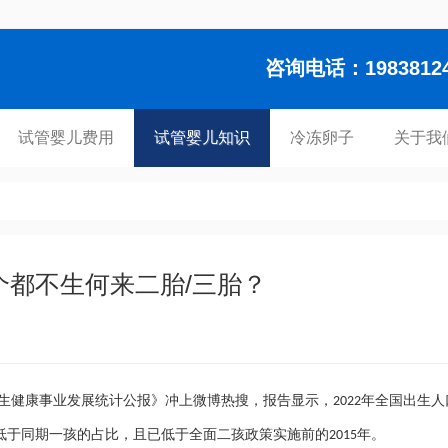
咨询电话：1983812448
试管婴儿费用
试管婴儿知识
冷冻卵子
关于我
个都不生何来二胎/三胎？
生健康事业发展统计公报》冲上微博热搜
，报告
显示，
年全国出生人
2022
低于同期一孩的占比，且已低于全面二孩政策实施前的
年。
2015