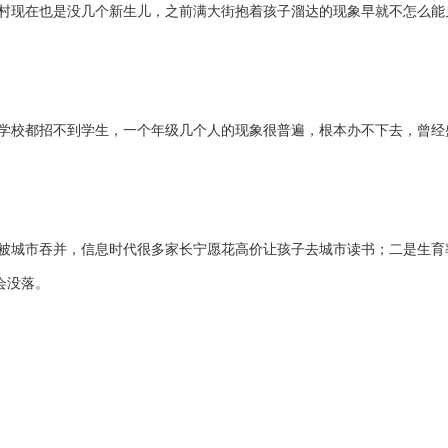
村现在也是没几个新生儿，之前满大街抱着孩子溜达的现象早就不怎么能
学校都招不到学生，一个年级几个人的现象很普遍，根本办不下去，曾经
被城市吞并，信息时代很多家长宁愿花高价让孩子去城市读书；二是
生育
会
没落
。