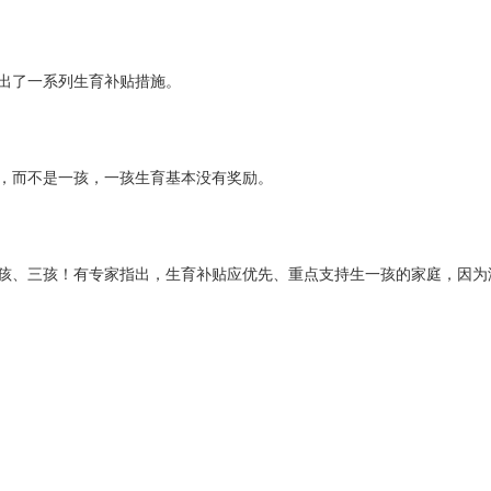
出
了
一系列
生育补贴
措施。
，而不是一孩
，
一孩生育基本没有奖励。
孩、三孩！有专家指出，
生育补贴应优先、重点支持生一孩的家庭
，因为