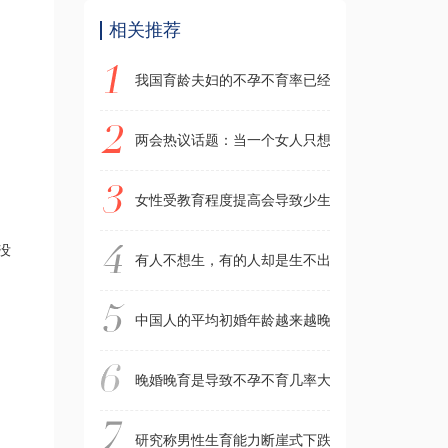
相关推荐
我国育龄夫妇的不孕不育率已经攀升至约12%到1
两会热议话题：当一个女人只想生孩子却不想结婚
女性受教育程度提高会导致少生或不生，为什么学
没
有人不想生，有的人却是生不出来，胚胎停育，正
中国人的平均初婚年龄越来越晚，初婚年龄已经远
晚婚晚育是导致不孕不育几率大幅增加的主要原因
研究称男性生育能力断崖式下跌，而且还在不断加