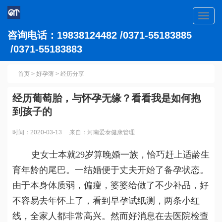
Toggl
navig
咨询电话：19838124482 /0371-55183885
/0371-55183883
首页
>
好孕薄
>
经历分享
经历葡萄胎，与怀孕无缘？看看我是如何抱
到孩子的
时间：2020-03-13 来自：河南爱泰健康管理
  史女士本就29岁算晚婚一族，恰巧赶上适龄生
育年龄的尾巴。一结婚便于丈夫开始了备孕状态。
由于本身体质弱，偏瘦，婆婆给做了不少补品，好
不容易去年怀上了，看到早孕试纸测，两条小红
线，全家人都非常高兴。然而好消息在去医院检查