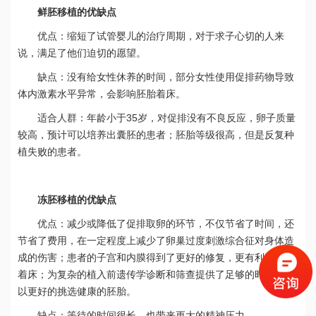
鲜胚移植的优缺点
优点：缩短了试管婴儿的治疗周期，对于求子心切的人来
说，满足了他们迫切的愿望。
缺点：没有给女性休养的时间，部分女性使用促排药物导致
体内激素水平异常，会影响胚胎着床。
适合人群：年龄小于35岁，对促排没有不良反应，卵子质量
较高，预计可以培养出囊胚的患者；胚胎等级很高，但是反复种
植失败的患者。
冻胚移植的优缺点
优点：减少或降低了促排取卵的环节，不仅节省了时间，还
节省了费用，在一定程度上减少了卵巢过度刺激综合征对身体造
成的伤害；患者的子宫和内膜得到了更好的修复，更有利于胚胎
着床；为复杂的植入前遗传学诊断和筛查提供了足够的时间，可
以更好的挑选健康的胚胎。
缺点：等待的时间很长，也带来更大的精神压力。