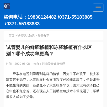
Toggl
navig
咨询电话：19838124482 /0371-55183885
/0371-55183883
首页
>
试管婴儿知识
>
爱泰分享
试管婴儿的鲜胚移植和冻胚移植有什么区
别？哪个成功率更高？
时间：2020-08-08 来自：河南爱泰健康管理
经常在电视剧里看到这样的情节，因为生不出孩子，被夫家
嫌弃甚至抛弃，尽管现在社会文明程度已经非常高了，但是那些
不能生育的夫妇，还是免不了承受很多非议，因为没有孩子自己
心中也不免悲苦。还在现在人工辅助生殖技术非常先进了，帮助
很多人成为了父母。