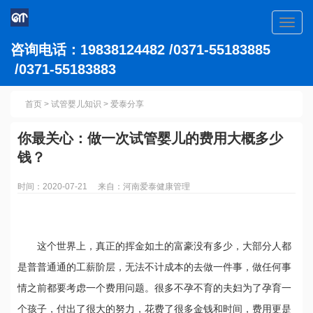
Toggl
navig
咨询电话：19838124482 /0371-55183885
/0371-55183883
首页
>
试管婴儿知识
>
爱泰分享
你最关心：做一次试管婴儿的费用大概多少
钱？
时间：2020-07-21 来自：河南爱泰健康管理
这个世界上，真正的挥金如土的富豪没有多少，大部分人都
是普普通通的工薪阶层，无法不计成本的去做一件事，做任何事
情之前都要考虑一个费用问题。很多不孕不育的夫妇为了孕育一
个孩子，付出了很大的努力，花费了很多金钱和时间，费用更是