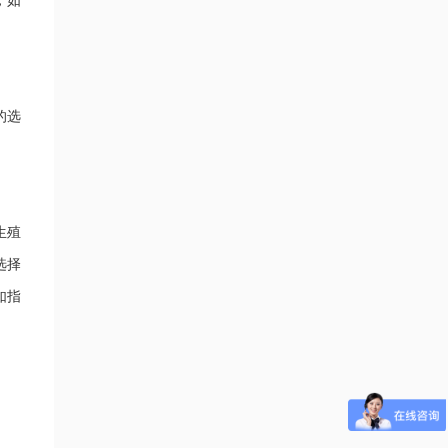
，如
的选
生殖
选择
如指