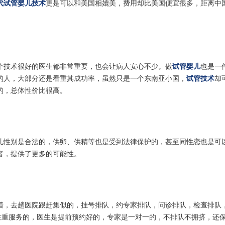
代试管婴儿技术
更是可以和美国相媲美，费用却比美国便宜很多，距离中
个技术很好的医生都非常重要，也会让病人安心不少。做
试管婴儿
也是一
的人，大部分还是看重其成功率，虽然只是一个东南亚小国，
试管技术
却
的，总体性价比很高。
儿性别是合法的，供卵、供精等也是受到法律保护的，甚至同性恋也是可
者，提供了更多的可能性。
着，去趟医院跟赶集似的，挂号排队，约专家排队，问诊排队，检查排队
注重服务的，医生是提前预约好的，专家是一对一的，不排队不拥挤，还