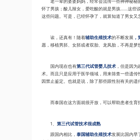
老一辈的婆婆妈妈，经常会流传一些神神秘秘
怀了男孩；酸儿辣女，爱吃酸的就是男孩……这些说
这些问题。可是，已经怀孕了，就算知道了男女又
诶，还真有！随着
辅助生殖技术
的不断发展
，
愿，移植男胚、女胚或者双胎、龙凤胎，不再是梦
国内现在也有
第三代试管婴儿技术
，但是因为
术。而且只是应用于医学领域，用来筛查一些遗传
因禁止鉴定。也就是说，除了那些跟性别有关的遗
而泰国在这方面就很开放，可以帮助患者生育
1、
第三代试管技术很成熟
跟国内相比，
泰国辅助生殖技术
发展比国内早