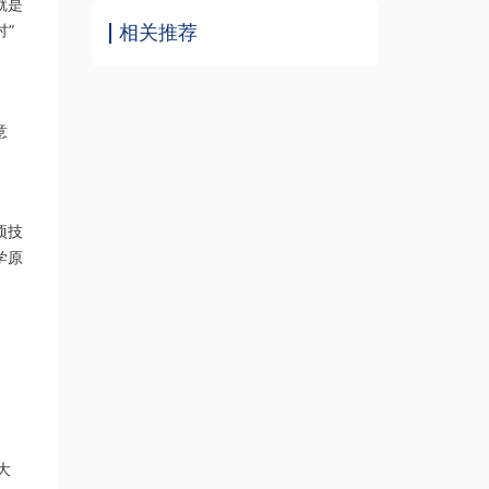
就是
”
相关推荐
意
项技
学原
大