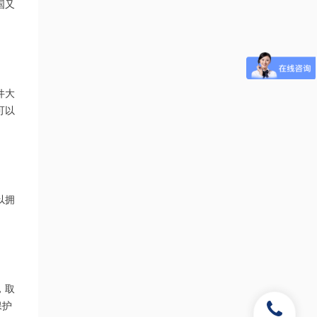
国又
件大
可以
以拥
，取
保护