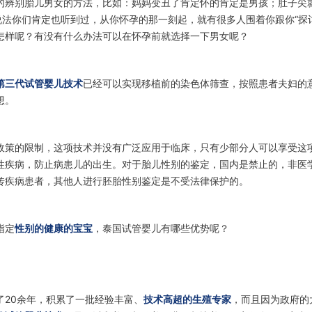
的辨别胎儿男女的方法，比如：妈妈变丑了肯定怀的肯定是男孩；肚子尖
法你们肯定也听到过，从你怀孕的那一刻起，就有很多人围着你跟你“探讨
怎样呢？有没有什么办法可以在怀孕前就选择一下男女呢？
第三代试管婴儿技术
已经可以实现移植前的染色体筛查，按照患者夫妇的
想。
政策的限制，这项技术并没有广泛应用于临床，只有少部分人可以享受这
性疾病，防止病患儿的出生。对于胎儿性别的鉴定，国内是禁止的，非医
传疾病患者，其他人进行胚胎性别鉴定是不受法律保护的。
指定
性别的健康的宝宝
，泰国试管婴儿有哪些优势呢？
了20余年，积累了一批经验丰富、
技术高超的生殖专家
，而且因为政府的