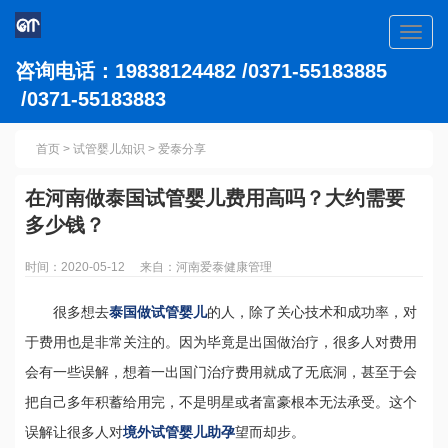
Toggl
navig
咨询电话：19838124482 /0371-55183885
/0371-55183883
首页
>
试管婴儿知识
>
爱泰分享
在河南做泰国试管婴儿费用高吗？大约需要
多少钱？
时间：2020-05-12 来自：河南爱泰健康管理
很多想去
泰国做试管婴儿
的人，除了关心技术和成功率，对
于费用也是非常关注的。因为毕竟是出国做治疗，很多人对费用
会有一些误解，想着一出国门治疗费用就成了无底洞，甚至于会
把自己多年积蓄给用完，不是明星或者富豪根本无法承受。这个
误解让很多人对
境外试管婴儿助孕
望而却步。