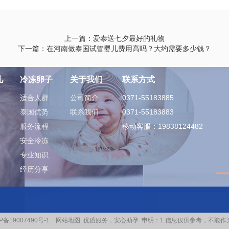
上一篇：爱泰送七夕最好的礼物
下一篇：在河南做泰国试管婴儿费用高吗？大约需要多少钱？
儿
冷冻卵子
关于我们
联系方式
适合人群
公司简介
0371-55183885
泰国优势
联系我们
0371-55183883
服务流程
移动客服：19838124482
安全冷冻
专业知识
经历分享
P备19007490号-1
网站地图
优质服务，安心助孕
申明：1.信息仅供参考，不能作