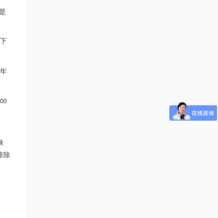
是
下
年
00
缺
排除