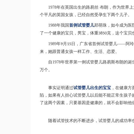
1978
年在英国出生的路易丝·布朗，作为世界
个平凡的英国女孩，已经自然受孕生下两个儿子。
1988
年我国
首例试管婴儿
郑萌珠，如今成为医
了一个健康的宝贝，男宝，体重
克，这个宝贝
3850
1989
年
月
日，广东省首例试管婴儿
——
阿玲
9
15
来，她跟普通女孩一样工作、生活、恋爱。
自
1978
年世界第一例试管婴儿路易斯布朗的诞
万个。
事实证明通过
试管婴儿出生的宝宝
，在健康方
陷，如果有人担心试管婴儿以后能不能正常生孩子
了这两个因素，只要基因是健康的，就不会影响他
随着试管技术的不断进步，试管婴儿的成功率