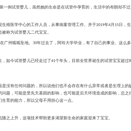
上第一例试管婴儿，虽然她的生命是在试管中孕育的，生活中的布朗却不过
院生殖医学中心的工作人员，从事病案管理工作。并于
年
月
日，生
2019
4
15
也被称为试管婴儿二代宝宝。
在广州呱呱坠地。
30
年过去了，阿玲大学毕业，有了自己的事业。这么多
生，如今试管婴儿已经走过了
个年头，目前全世界诞生的试管宝宝超过
41
8
面是没有任何问题的，所以说他们也不会存在有什么异常或者是生理上的
的问题，可能是受先天基因的影响，也可能是后天环境造成的影响，总之
们生育的能力，所以父母不用担心这一点。
也随之上升，这项技术帮助更多渴望新生命的家庭迎来了宝宝。