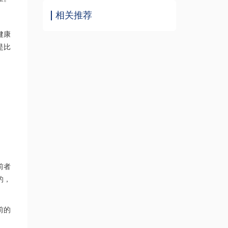
相关推荐
健康
是比
前者
的，
前的