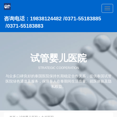
Toggl
navig
咨询电话：19838124482 /0371-55183885
/0371-55183883
试管婴儿医院
STRATEGIC COOPERATION
与众多口碑良好的泰国医院保持长期稳定合作关系，提供泰国试管
医院绿色通道及服务，保障客人在泰期间生活质量、就医体验及隐
私权益。