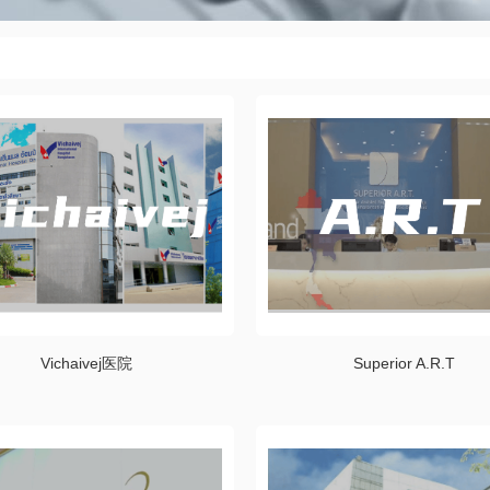
Vichaivej医院
Superior A.R.T