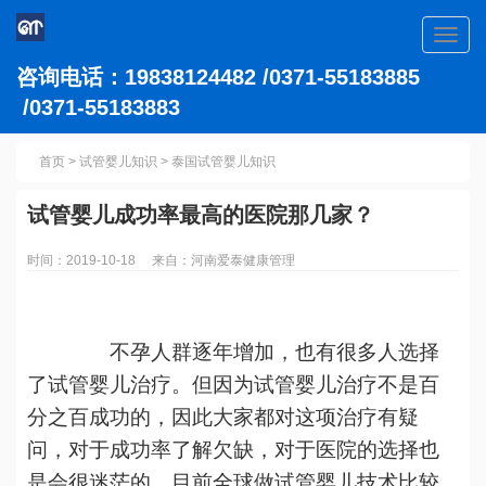
Toggl
navig
咨询电话：19838124482 /0371-55183885
/0371-55183883
首页
>
试管婴儿知识
>
泰国试管婴儿知识
试管婴儿成功率最高的医院那几家？
时间：2019-10-18 来自：河南爱泰健康管理
不孕人群逐年增加，也有很多人选择
了试管婴儿治疗。但因为试管婴儿治疗不是百
分之百成功的，因此大家都对这项治疗有疑
问，对于成功率了解欠缺，对于医院的选择也
是会很迷茫的。目前全球做试管婴儿技术比较