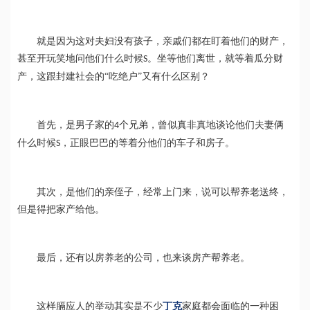
就是因为这对夫妇没有孩子，亲戚们都在盯着他们的财产，
甚至开玩笑地问他们什么时候
。坐等他们离世，就等着瓜分财
S
产，这跟封建社会的
“吃绝户”又有什么区别？
首先，是男子家的
个兄弟，曾似真非真地谈论他们夫妻俩
4
什么时候
，正眼巴巴的等着分他们的车子和房子。
S
其次，是他们的亲侄子，经常上门来，说可以帮养老送终，
但是得把家产给他。
最后，还有以房养老的公司，也来谈房产帮养老。
这样膈应人的举动其实是不少
丁克
家庭都会面临的一种困