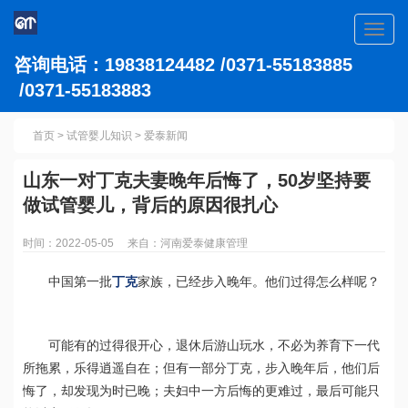
Toggl
navig
咨询电话：19838124482 /0371-55183885
/0371-55183883
首页
>
试管婴儿知识
>
爱泰新闻
山东一对丁克夫妻晚年后悔了，50岁坚持要
做试管婴儿，背后的原因很扎心
时间：2022-05-05 来自：河南爱泰健康管理
中国第一批
丁克
家族，已经步入晚年。他们过得怎么样呢？
可能有的过得很开心，退休后游山玩水，不必为养育下一代
所拖累，乐得逍遥自在；但有一部分丁克，步入晚年后，他们后
悔了，却发现为时已晚；夫妇中一方后悔的更难过，最后可能只