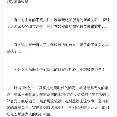
能以离婚收场。
有一对山东的
丁克
夫妇，晚年断绝了所有的亲戚关系，搬到
了远离家乡的城市居住，并且在
岁高龄却坚持要做
试管婴儿
。
50
有人说，早干嘛去了，年轻时逍遥自在，老了老了又费劲去
要孩子
……
为什么会后悔？他们给出的答案很扎心：不想被吃绝户！
所谓
“吃绝户”，其实是封建时代的陋习，
就是无儿无女的家
庭，在家人都死后，生前遗留的土地
财产，会被村子里的乡绅全
/
部变卖，换成银子，然后用这笔钱，在村里摆上流水席，宴请村
落的每家每户，宴席多则持续几个月，少则也会吃上几天，直到
吃光吃尽这家人的所有积蓄。