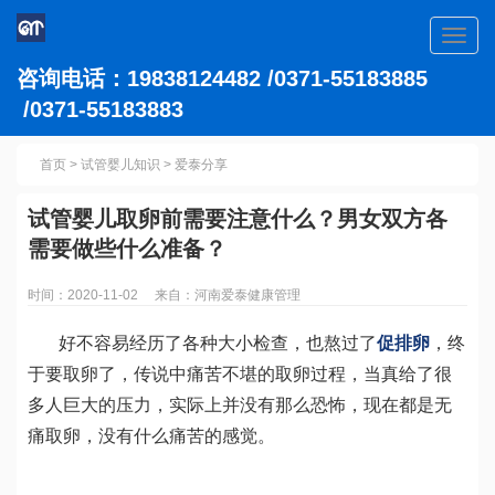
Toggl
navig
咨询电话：19838124482 /0371-55183885
/0371-55183883
首页
>
试管婴儿知识
>
爱泰分享
试管婴儿取卵前需要注意什么？男女双方各
需要做些什么准备？
时间：2020-11-02 来自：河南爱泰健康管理
好不容易经历了各种大小检查，也熬过了
促排卵
，终
于要取卵了，传说中痛苦不堪的取卵过程，当真给了很
多人巨大的压力，实际上并没有那么恐怖，现在都是无
痛取卵，没有什么痛苦的感觉。