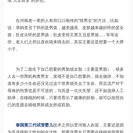
现“儿女双全”的梦想。
在河南老一辈的人有些口口相传的“猜男女”的方法，比如
说：孕妈变丑了怀的是男孩，越变越美、皮肤越来越好怀的是女
孩；肚皮尖怀的是男孩；肚皮变得又黑又丑是男孩……等等这
些，老人们之所以喜欢猜来猜去的，其实主要还是想要一个大胖
小子。
为了二胎生下自己想要的男胎或女胎（主要是男胎），很多
人去一些黑机构查男女，发现不是自己想要的，就去做掉，不知
道有多少小生命还没见过这个世界就失去了生命。而且流产对于
母体的伤害也是不可逆的，与其是一次次失望，还不如选择人工
助孕，在移植的时候，只要培育出了健康的胚胎，就可以按照自
己的意愿去移植男胚或女胚或双胎。
泰国第三代试管婴儿
技术之所以受河南人欢迎，主要还是因
为其选择胎儿性别的合法性，想要选男女只需要在移植前筛查胚