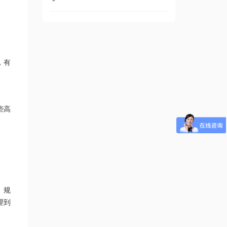
，有
些高
、规
理到