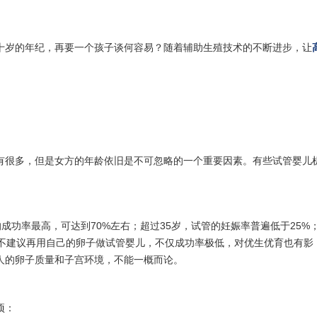
十岁的年纪，再要一个孩子谈何容易？随着辅助生殖技术的不断进步，让
有很多，但是女方的年龄依旧是不可忽略的一个重要因素。有些试管婴儿
的成功率最高，可达到70%左右；超过35岁，试管的妊娠率普遍低于25%；
般不建议再用自己的卵子做试管婴儿，不仅成功率极低，对优生优育也有影
人的卵子质量和子宫环境，不能一概而论。
项：