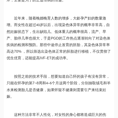
术，主要是为了防止遗传病的传递。
近年来，随着晚婚晚育人数的增多，大龄孕产妇的数量激
增。而女性在超过
岁以后，出现染色体异常的概率非常高，自
40
然妊娠状态下，生出缺陷儿、低体重儿的概率很高，流产、早
PGD
产、胎停几率也很大，于是
的工作热点逐渐转向了对染色体
疾病的检测和预防。那些中途停止发育的胚胎，其染色体异常率
70% 
高达
，所以筛选出染色体正常的胚胎进行移植，不仅贯彻了
IVF-ET
优生优育，还能提高
的成功率。
按照之前的技术手段，想要知道自己怀的孩子有没有异常，
7~8
只能在怀孕的第
周和
个月这两个阶段，分别抽取绒毛和羊
4~6
水来检测胎儿是否健康，如果怀疑不健康则需要引产来结束妊
娠。
这种方法非常不人性化，对女性的身心都将造成巨大的伤