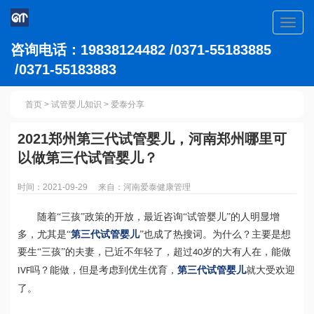
Toggl
navig
咨询电话：19838124482 /0371-55183885
/0371-55183883
首页
>
试管婴儿知识
>
爱泰分享
2021郑州第三代试管婴儿，河南郑州哪里可
以做第三代试管婴儿？
时间：2021-09-29 来自：河南爱泰健康管理
随着“三孩”政策的开放，最近咨询“试管婴儿”的人明显增
多，尤其是“
第三代试管婴儿
”也成了热搜词。为什么？主要是想
要生“三孩”的夫妻，已近不年轻了，超过
岁的大有人在，能做
40
吗？能做，但是考虑到优生优育，
第三代试管婴儿
就大受欢迎
IVF
了。