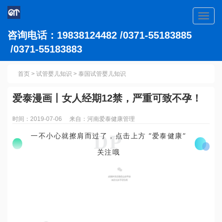
Toggl
navig
咨询电话：19838124482 /0371-55183885
/0371-55183883
首页
>
试管婴儿知识
>
泰国试管婴儿知识
爱泰漫画丨女人经期12禁，严重可致不孕！
时间：2019-07-06 来自：河南爱泰健康管理
DP
一不小心就擦肩而过了，点击上方 “爱泰健康”
关注哦