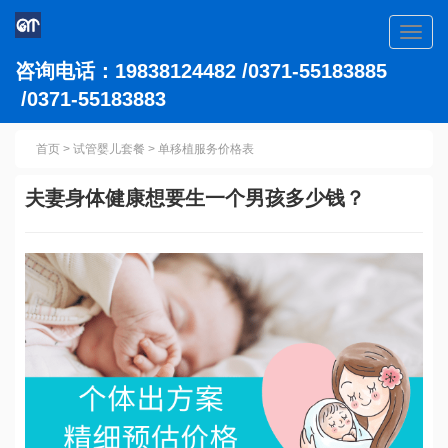
Toggl
navig
咨询电话：19838124482 /0371-55183885
/0371-55183883
首页
>
试管婴儿套餐
>
单移植服务价格表
夫妻身体健康想要生一个男孩多少钱？