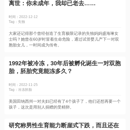
离世：你未成年，我却已老去……
时间：2022-12-12
Tag：失独
大家还记得那个曾经创造了生育极限记录的失独妈妈盛海琳女
士吗？她曾在60岁时冒着生命危险，通过试管婴儿产下一对双
胞胎女儿，一时间成为传奇。
1992年被冷冻，30年后被孵化诞生一对双胞
胎，胚胎究竟能冻多久？
时间：2022-11-25
Tag：冷冻胚胎
美国田纳西州一对夫妇已经有了4个孩子了，他们还想再要一个
孩子，这次是用别人捐赠的受精卵。
研究称男性生育能力断崖式下跌，而且还在