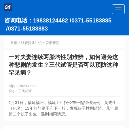
Toggl
navig
咨询电话：19838124482 /0371-55183885
/0371-55183883
首页
>
试管婴儿知识
>
爱泰新闻
一对夫妻连续两胎均性别难辨，如何避免这
种悲剧的发生？三代试管是否可以预防这种
罕见病？
时间：2023-02-03
Tag：三代试管
1月31日，福建福州，福建卫生报公布一起特殊病例。黄先生
（化名）13年前与妻子产下一胎，发现孩子性别难辨。几年后
第二个孩子出生，遇到相同情况。