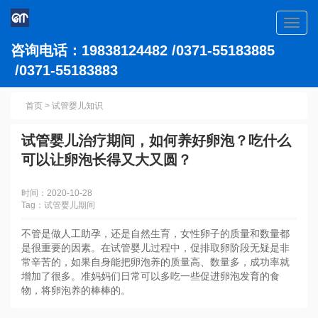
Toggl
navig
咨询电话：19838124482 /0371-55183885
/0371-55183883
首页
>
试管婴儿知识
试管婴儿治疗期间，如何养好卵泡？吃什么
可以让卵泡长得又大又圆？
时间：2020-10-28
Tag：试管婴儿期间
不管是做人工助孕，还是自然生育，女性卵子的质量和数量都
是很重要的因素。在试管婴儿过程中，促排取卵阶段无疑是非
常辛苦的，如果自身能把卵泡养的质量高、数量多，成功率就
增加了很多。准妈妈们日常可以多吃一些促进卵泡发育的食
物，将卵泡养的棒棒的。