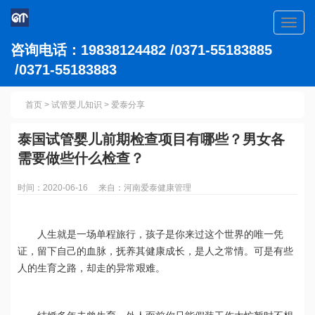
Toggl
navig
咨询电话：19838124482 /0371-55183885
/0371-55183883
首页
>
试管婴儿知识
>
爱泰分享
泰国试管婴儿前期检查项目有哪些？男女各
需要做些什么检查？
时间：2020-06-16 来自：河南爱泰健康管理
人生就是一场单程旅行，孩子是你来过这个世界的唯一凭
证，留下自己的血脉，抚养其健康成长，是人之常情。可是有些
人的生育之路，却走的异常艰难。