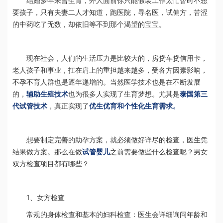
结婚多年未曾生育，外人面前你只能假装工作太忙暂时不想
要孩子，只有夫妻二人才知道，跑医院，寻名医，试偏方，苦涩
的中药吃了无数，却依旧等不到那个渴望的宝宝。
现在社会，人们的生活压力是比较大的，房贷车贷信用卡，
老人孩子和事业，扛在肩上的重担越来越多，受各方因素影响，
不孕不育人群也是逐年递增的。当然医学技术也是在不断发展
的，
辅助生殖技术
也为很多人实现了生育梦想。尤其是
泰国第三
代试管技术
，真正实现了
优生优育和个性化生育需求。
想要制定完善的助孕方案，就必须做好详尽的检查，医生凭
结果做方案。那么在做
试管婴儿
之前需要做些什么检查呢？男女
双方检查项目都有哪些？
1、女方检查
常规的身体检查和基本的妇科检查：医生会详细询问年龄和