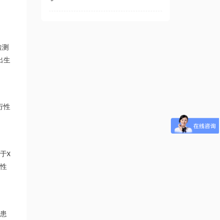
检测
出生
行性
于
X
性
患