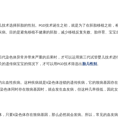
儿技术选择胚胎的性别。
技术诞生之初，就是为了在胚胎移植之前，
PGD
疾病。目的是避免移植不健康的胚胎，减少移植反复失败、胎停育、宝宝
后代染色体异常并带来严重的后果时，才可以运用第三代试管婴儿技术进
关的遗传病宝宝的情况下，才可以用
技术筛选出
胎儿性别
。
PGD
的出血性疾病。这种疾病就是
染色体连锁的遗传疾病，它的致病基因存在
X
染色体同时存在致病基因时，就会发生血友病，但这种几率很低，因此女
体，只要
染色体存在致病基因，那么必然就会发病。所以，常见的血友病
X