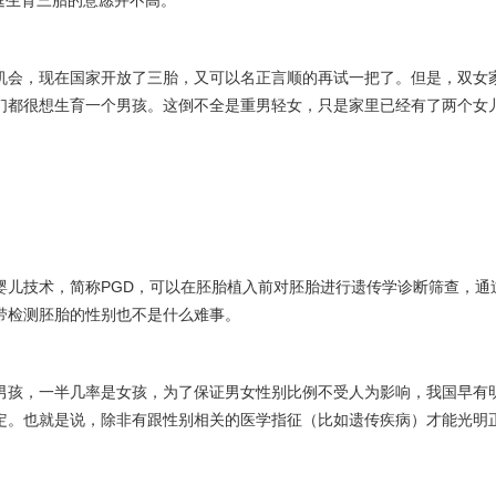
庭生育三胎的意愿并不高。
机会，现在国家开放了三胎，又可以名正言顺的再试一把了。但是，双女
们都很想生育一个男孩。这倒不全是重男轻女，只是家里已经有了两个女
PGD
婴儿技术，简称
，可以在胚胎植入前对胚胎进行遗传学诊断筛查，通
带检测胚胎的性别也不是什么难事。
男孩，一半几率是女孩，为了保证男女性别比例不受人为影响，我国早有
定。也就是说，除非有跟性别相关的医学指征（比如遗传疾病）才能光明