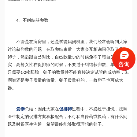
、不纠结获卵数
4
不管是在病房里，还是试管妈妈群里，我们经常会听到大家
讨论获卵数的问题，在取卵结束后，大家会互相询问你取了几枚
卵子，然后跟自己对比，自己数量少的时候免不了暗自失落。其
实，高龄女性在促排卵的时候，不要过于纠结获卵数。单次移植
只需要
枚胚胎，卵子的数量并不能直接决定试管的成功率，朱
1-2
啊哟还是卵子质量的较量。卵子质量好的，一枚卵子也可成大
器。
爱泰
总结：因此大家在
促排卵
过程中，不必过于担忧，按照
医生制定的促排方案积极配合，不可私自停药或换药，有什么问
题及时跟医生沟通，希望最终能够取得理想的卵子。