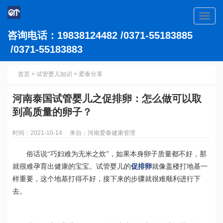
Toggl
navig
咨询电话：19838124482 /0371-55183885
/0371-55183883
首页
>
试管婴儿知识
>
爱泰分享
河南泰国试管婴儿之促排卵：怎么做可以取
到高质量的卵子？
时间：2021-10-14 来自：河南爱泰健康管理
俗话说“巧妇难为无米之炊”，如果本身卵子质量都不好，那
就很难孕育出健康的宝宝。试管婴儿的
促排卵
就像盖楼打地基一
样重要，这个地基打得不好，接下来的步骤就很难顺利进行下
去。