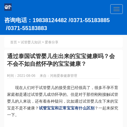
Toggl
navig
咨询电话：19838124482 /0371-55183885
/0371-55183883
首页
>
试管婴儿知识
>
爱泰分享
通过泰国试管婴儿生出来的宝宝健康吗？会
不会不如自然怀孕的宝宝健康？
时间：2021-08-06 来自：河南爱泰健康管理
现在人们对于试管婴儿的接受度已经很高了，很多不孕不育
家庭都是通过试管婴儿成功怀孕的。但是对于那些刚刚接触试管
婴儿的人来说，还有着各种疑问，比如通过试管婴儿生下来的宝
宝是不是不健康？
试管宝宝和正常宝宝有什么区别
？一起来探究
一下。