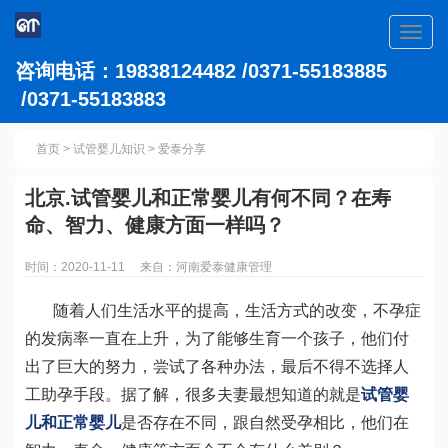
Toggl
navig
咨询电话：19838124482 /0371-55183885
/0371-55183883
首页
>
试管婴儿知识
>
爱泰分享
北京.试管婴儿和正常婴儿有何不同？在寿
命、智力、健康方面一样吗？
时间：2020-11-11 来自：河南爱泰健康管理
随着人们生活水平的提高，生活方式的改变，不孕症
的发病率一直在上升，为了能够生育一个孩子，他们付
出了巨大的努力，尝试了各种办法，最后不得不选择人
工助孕手段。据了解，很多夫妻最想知道的就是
试管婴
儿和正常婴儿
是否存在不同，跟自然受孕相比，他们在