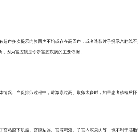
有
超声多次提示内膜回声不均或存在高回声，或者造影片子提示宫腔线不
断，因为宫腔镜是诊断宫腔疾病的
主要依据
，
体情况。当促排卵过程中，雌激素过高、取卵太多时，如果患者移植后怀
子宫粘膜下肌瘤、宫腔粘连、宫腔积液、子宫内膜息肉等，也不利于胚胎