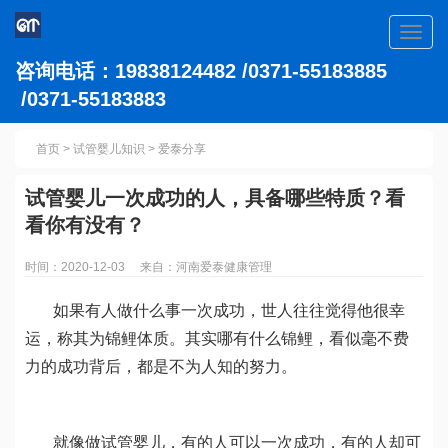
Toggl
navig
咨询电话：19838124482 /0371-55183885
/0371-55183883
首页
>
试管婴儿知识
>
爱泰分享
试管婴儿一次成功的人，具备哪些特质？看
看你有没有？
时间：2020-12-03 来自：河南爱泰健康管理
如果有人做什么事一次成功，世人往往觉得他很幸
运，称其为锦鲤体质。其实哪有什么锦鲤，看似毫不费
力的成功背后，都是不为人知的努力。
就像做试管婴儿，有的人可以一次成功，有的人却可