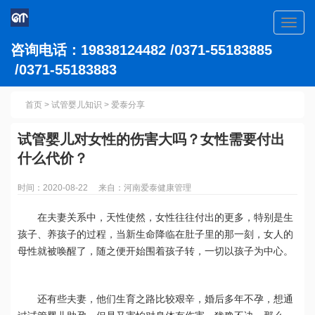
Toggl
navig
咨询电话：19838124482 /0371-55183885
/0371-55183883
首页
>
试管婴儿知识
>
爱泰分享
试管婴儿对女性的伤害大吗？女性需要付出
什么代价？
时间：2020-08-22 来自：河南爱泰健康管理
在夫妻关系中，天性使然，女性往往付出的更多，特别是生
孩子、养孩子的过程，当新生命降临在肚子里的那一刻，女人的
母性就被唤醒了，随之便开始围着孩子转，一切以孩子为中心。
还有些夫妻，他们生育之路比较艰辛，婚后多年不孕，想通