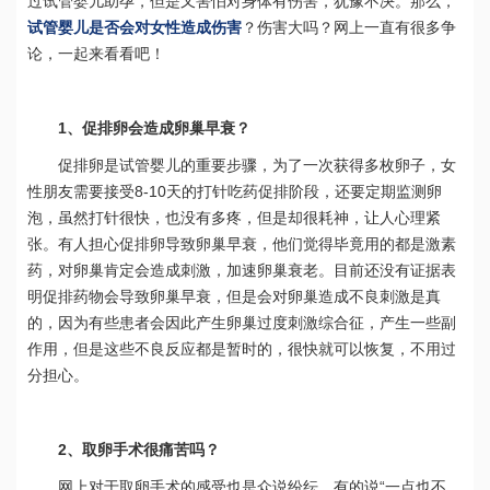
过试管婴儿助孕，但是又害怕对身体有伤害，犹豫不决。那么，
试管婴儿是否会对女性造成伤害
？伤害大吗？网上一直有很多争
论，一起来看看吧！
1、促排卵会造成卵巢早衰？
促排卵是试管婴儿的重要步骤，为了一次获得多枚卵子，女
性朋友需要接受8-10天的打针吃药促排阶段，还要定期监测卵
泡，虽然打针很快，也没有多疼，但是却很耗神，让人心理紧
张。有人担心促排卵导致卵巢早衰，他们觉得毕竟用的都是激素
药，对卵巢肯定会造成刺激，加速卵巢衰老。目前还没有证据表
明促排药物会导致卵巢早衰，但是会对卵巢造成不良刺激是真
的，因为有些患者会因此产生卵巢过度刺激综合征，产生一些副
作用，但是这些不良反应都是暂时的，很快就可以恢复，不用过
分担心。
2、取卵手术很痛苦吗？
网上对于取卵手术的感受也是众说纷纭，有的说“一点也不