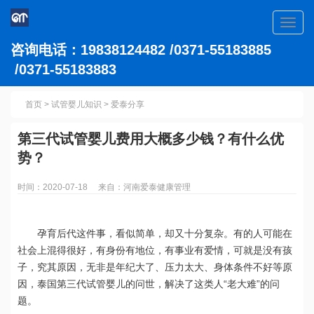
Toggl
navig
咨询电话：19838124482 /0371-55183885
/0371-55183883
首页
>
试管婴儿知识
>
爱泰分享
第三代试管婴儿费用大概多少钱？有什么优
势？
时间：2020-07-18 来自：河南爱泰健康管理
孕育后代这件事，看似简单，却又十分复杂。有的人可能在
社会上混得很好，有身份有地位，有事业有爱情，可就是没有孩
子，究其原因，无非是年纪大了、压力太大、身体条件不好等原
因，泰国第三代试管婴儿的问世，解决了这类人“老大难”的问
题。