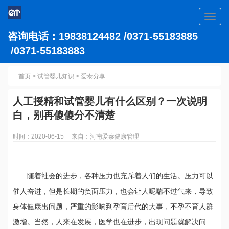
Toggl
navig
咨询电话：19838124482 /0371-55183885
/0371-55183883
首页
>
试管婴儿知识
>
爱泰分享
人工授精和试管婴儿有什么区别？一次说明
白，别再傻傻分不清楚
时间：2020-06-15 来自：河南爱泰健康管理
随着社会的进步，各种压力也充斥着人们的生活。压力可以
催人奋进，但是长期的负面压力，也会让人呢喘不过气来，导致
身体健康出问题，严重的影响到孕育后代的大事，不孕不育人群
激增。当然，人来在发展，医学也在进步，出现问题就解决问