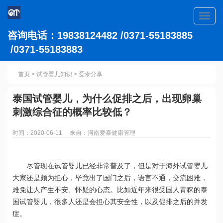
Toggl
navig
咨询电话：19838124482 /0371-55183885
/0371-55183883
首页
>
试管婴儿知识
>
爱泰分享
泰国试管婴儿，为什么促排之后，出现卵巢
刺激综合征的概率比较低？
时间：2020-06-11 来自：河南爱泰健康管理
尽管现在试管婴儿已经非常普及了，但是对于海外试管婴儿
大家还是颇为担心，毕竟出了国门之后，语言不通，交流困难，
难免让人产生不安、怀疑的心态。比如近年来很受国人青睐的泰
国试管婴儿，很多人还是会担心其安全性，以及促排之后的并发
症。