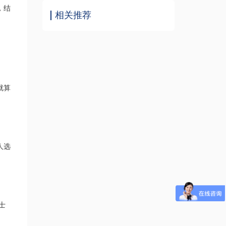
，结
相关推荐
就算
人选
士