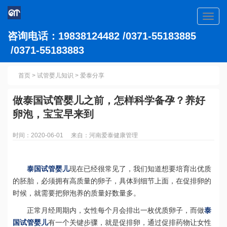
Toggl
navig
咨询电话：19838124482 /0371-55183885
/0371-55183883
首页
>
试管婴儿知识
>
爱泰分享
做泰国试管婴儿之前，怎样科学备孕？养好
卵泡，宝宝早来到
时间：2020-06-01 来自：河南爱泰健康管理
泰国试管婴儿
现在已经很常见了，我们知道想要培育出优质
的胚胎，必须拥有高质量的卵子，具体到细节上面，在促排卵的
时候，就需要把卵泡养的质量好数量多。
正常月经周期内，女性每个月会排出一枚优质卵子，而做
泰
国试管婴儿
有一个关键步骤，就是促排卵，通过促排药物让女性