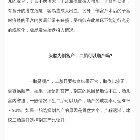
儿的发育，子宫不断增大，子宫瘢痕处拉力增加，子宫壁变薄，
有裂开的潜在危险，容易造成大出血。另外，剖宫产术后的子宫
瘢痕处的子宫内膜局部常有缺损，受精卵在此着床不能进行充分
的蜕膜化，极易发生胎盘植入情况。
头胎为剖宫产，二胎可以顺产吗?
一胎是顺产，二胎只要检查结果正常，胎位比较正，
更容易顺产。如果一胎是剖宫产，剖宫的原因是胎位不正，胎儿
宫内窘迫，一般情况下生二胎可以顺产，顺产的成功率可达80%
～90%。如果一胎选择剖宫产的原因是骨盆太小，产程迟滞，建
议二胎最好选择剖宫产比较好。