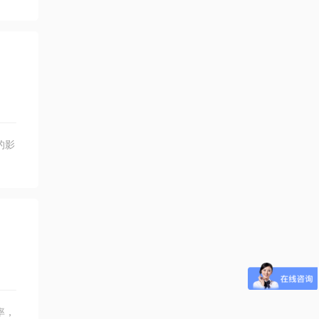
的影
率，