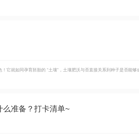
？
！它就如同孕育胚胎的 “土壤”，土壤肥沃与否直接关系到种子是否能够
什么准备？打卡清单~