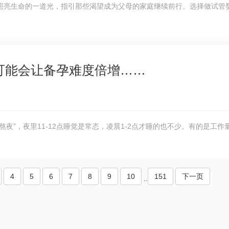
照亮生命的一道光，指引那些渴望成为父母的家庭继续前行。选择做试管
可能会让备孕难度倍增……
夜”，夜里11-12点睡觉是常态，凌晨1-2点才睡的也不少。有的是工作
4
5
6
7
8
9
10
151
下一页
..